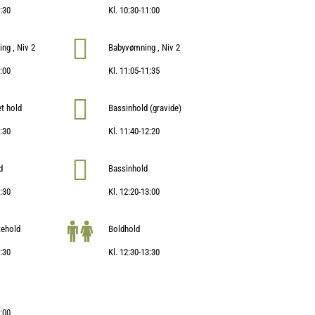
0:30
Kl. 10:30-11:00
ng , Niv 2
Babyvømning , Niv 2
1:00
Kl. 11:05-11:35
t hold
Bassinhold (gravide)
1:30
Kl. 11:40-12:20
d
Bassinhold
3:30
Kl. 12:20-13:00
tehold
Boldhold
6:30
Kl. 12:30-13:30
7:00