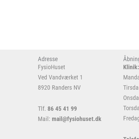
Adresse
Åbning
FysioHuset
Klinik:
Ved Vandværket 1
Manda
8920 Randers NV
Tirsd
Onsda
Torsd
Tlf.
86 45 41 99
Freda
Mail:
mail@fysiohuset.dk