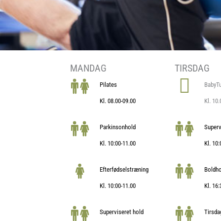
MANDAG
TIRSDAG
Pilates
BabyTu
Kl. 08.00-09.00
Kl. 10
Parkinsonhold
Superv
Kl. 10:00-11.00
Kl. 10
Efterfødselstræning
Boldho
Kl. 10:00-11.00
Kl. 16
Superviseret hold
Tirsda