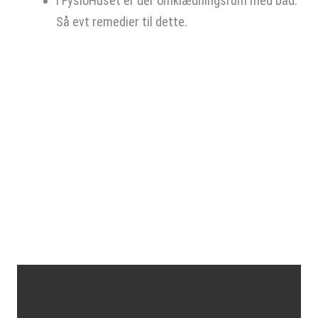
I FysioHuset er der omklædningsrum med bad.
Så evt remedier til dette.