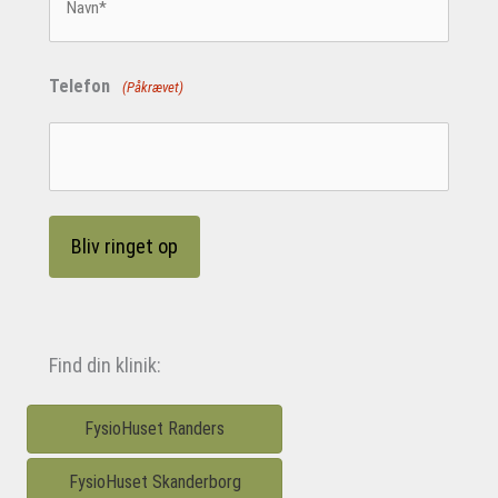
Telefon
(Påkrævet)
Find din klinik:
FysioHuset Randers
FysioHuset Skanderborg