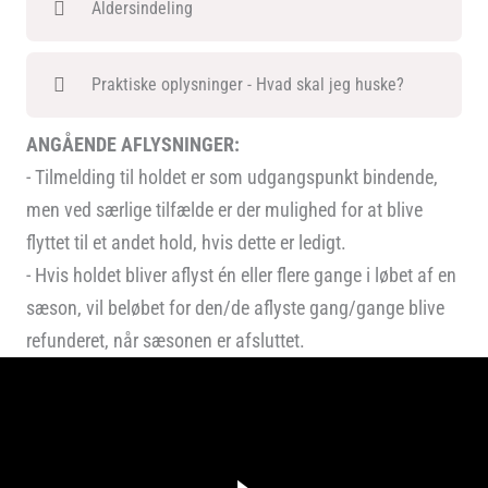
Aldersindeling
Praktiske oplysninger - Hvad skal jeg huske?
ANGÅENDE AFLYSNINGER:
- Tilmelding til holdet er som udgangspunkt bindende,
men ved særlige tilfælde er der mulighed for at blive
flyttet til et andet hold, hvis dette er ledigt.
- Hvis holdet bliver aflyst én eller flere gange i løbet af en
sæson, vil beløbet for den/de aflyste gang/gange blive
refunderet, når sæsonen er afsluttet.