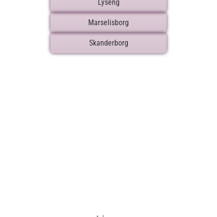
Lyseng
Marselisborg
Skanderborg