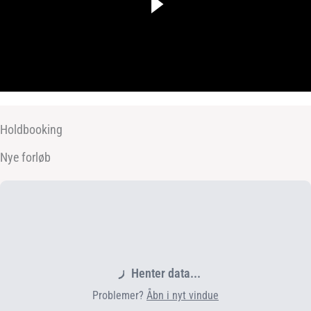
Holdbooking
Nye forløb
Henter data...
Problemer?
Åbn i nyt vindue