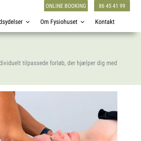
ONLINE BOOKING
86 45 41 99
dsydelser
Om Fysiohuset
Kontakt
ividuelt tilpassede forløb, der hjælper dig med