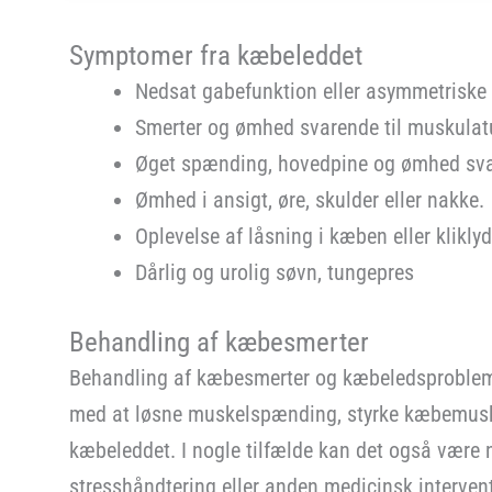
Symptomer fra kæbeleddet
Nedsat gabefunktion eller asymmetris
Smerter og ømhed svarende til muskulatur 
Øget spænding, hovedpine og ømhed sva
Ømhed i ansigt, øre, skulder eller nakke.
Oplevelse af låsning i kæben eller klikly
Dårlig og urolig søvn, tungepres
Behandling af kæbesmerter
Behandling af kæbesmerter og kæbeledsprobleme
med at løsne muskelspænding, styrke kæbemusk
kæbeleddet. I nogle tilfælde kan det også være
stresshåndtering eller anden medicinsk interven