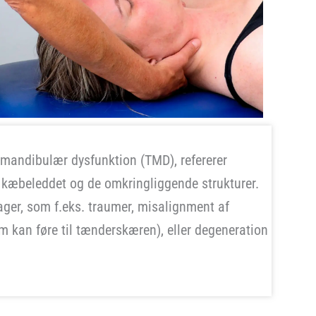
andibulær dysfunktion (TMD), refererer
d kæbeleddet og de omkringliggende strukturer.
ager, som f.eks. traumer, misalignment af
om kan føre til tænderskæren), eller degeneration