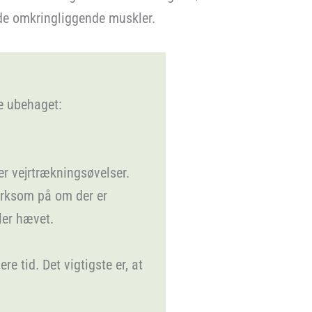
 de omkringliggende muskler.
e ubehaget:
r vejrtrækningsøvelser.
rksom på om der er
ler hævet.
 tid. Det vigtigste er, at