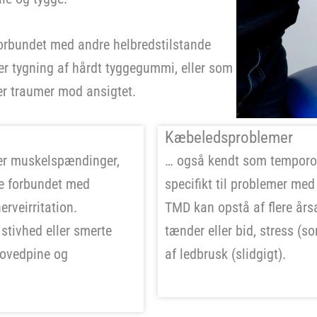
rbundet med andre helbredstilstande
er tygning af hårdt tyggegummi, eller som
ler traumer mod ansigtet.
Kæbeledsproblemer
der muskelspændinger,
… også kendt som temporom
re forbundet med
specifikt til problemer me
rveirritation.
TMD kan opstå af flere års
tivhed eller smerte
tænder eller bid, stress (s
hovedpine og
af ledbrusk (slidgigt).