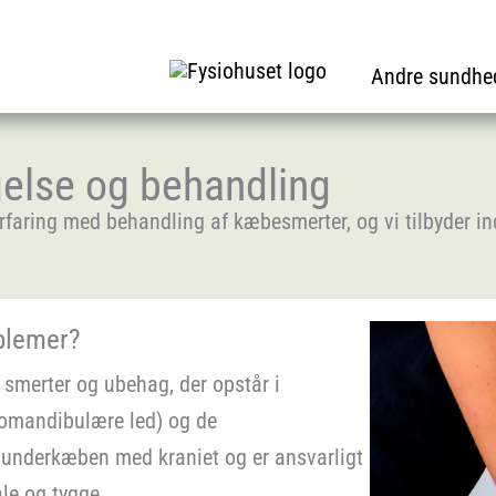
Andre sundhe
else og behandling
rfaring med behandling af kæbesmerter, og vi tilbyder ind
blemer?
smerter og ubehag, der opstår i
omandibulære led) og de
 underkæben med kraniet og er ansvarligt
le og tygge.