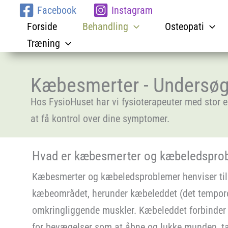
Gå
Facebook
Instagram
til
Forside
Behandling
Osteopati
indholdet
Træning
Kæbesmerter - Undersøg
Hos FysioHuset har vi fysioterapeuter med stor e
at få kontrol over dine symptomer.
Hvad er kæbesmerter og kæbeledspro
Kæbesmerter og kæbeledsproblemer henviser til 
kæbeområdet, herunder kæbeleddet (det tempor
omkringliggende muskler. Kæbeleddet forbinder
for bevægelser som at åbne og lukke munden, ta