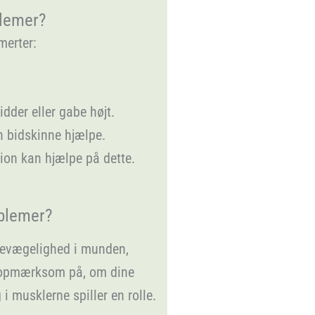
blemer?
merter:
dder eller gabe højt.
 bidskinne hjælpe.
ion kan hjælpe på dette.
blemer?
 bevægelighed i munden,
re opmærksom på, om dine
i musklerne spiller en rolle.