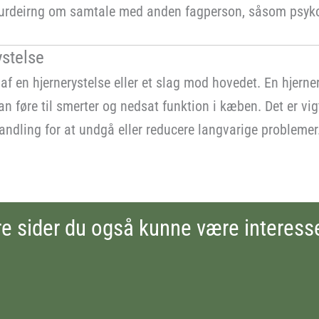
r vurdeirng om samtale med anden fagperson, såsom psyko
ystelse
f en hjernerystelse eller et slag mod hovedet. En hjern
 føre til smerter og nedsat funktion i kæben. Det er vigt
ndling for at undgå eller reducere langvarige problemer
e sider du også kunne være interesse