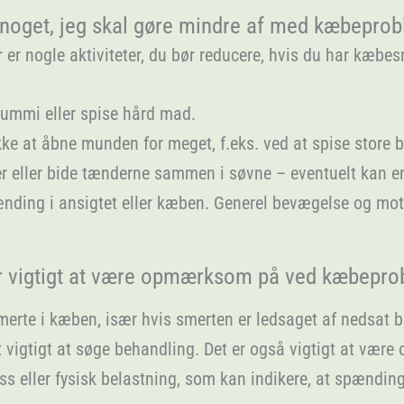
 noget, jeg skal gøre mindre af med kæbepro
r er nogle aktiviteter, du bør reducere, hvis du har kæbes
ummi eller spise hård mad.
 at åbne munden for meget, f.eks. ved at spise store bi
 eller bide tænderne sammen i søvne – eventuelt kan en
nding i ansigtet eller kæben. Generel bevægelse og mot
r vigtigt at være opmærksom på ved kæbepro
merte i kæben, især hvis smerten er ledsaget af nedsat
det vigtigt at søge behandling. Det er også vigtigt at væ
 eller fysisk belastning, som kan indikere, at spænding 