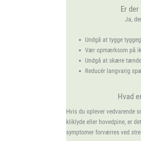
Er der
Ja, de
Undgå at tygge tyggeg
Vær opmærksom på ikke
Undgå at skære tænder
Reducér langvarig spæ
Hvad e
Hvis du oplever vedvarende s
kliklyde eller hovedpine, er 
symptomer forværres ved stress