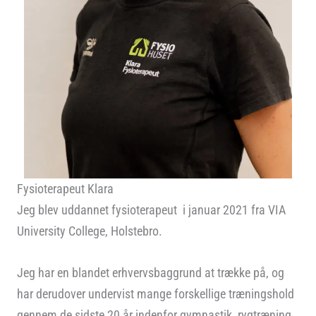
Fysioterapeut Klara
Jeg blev uddannet fysioterapeut i januar 2021 fra VIA
University College, Holstebro.
Jeg har en blandet erhvervsbaggrund at trække på, og
har derudover undervist mange forskellige træningshold
gennem de sidste 20 år indenfor gymnastik, rygtræning,