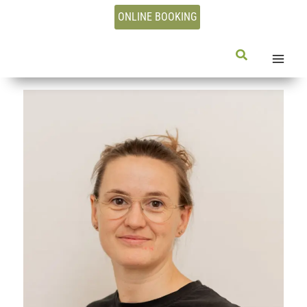
Gå
ONLINE BOOKING
til
indholdet
Søg