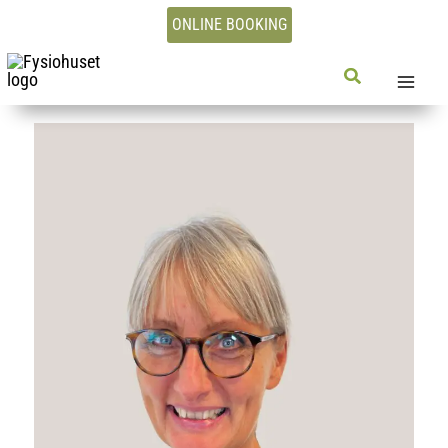
Gå
ONLINE BOOKING
til
indholdet
Søg